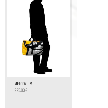
METOOZ - M
Preis
225,00 €