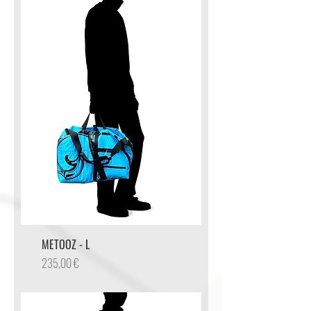
METOOZ - L
Preis
235,00 €