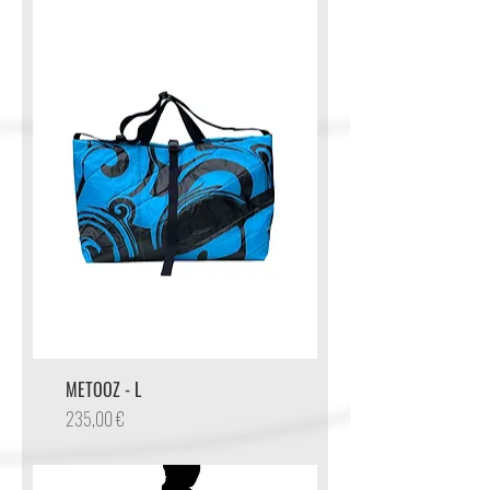
METOOZ - L
Preis
235,00 €