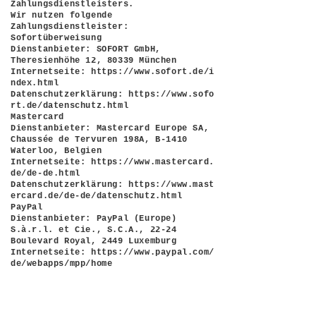
Zahlungsdienstleisters.
Wir nutzen folgende
Zahlungsdienstleister:
Sofortüberweisung
Dienstanbieter: SOFORT GmbH,
Theresienhöhe 12, 80339 München
Internetseite:
https://www.sofort.de/i
ndex.html
Datenschutzerklärung:
https://www.sofo
rt.de/datenschutz.html
Mastercard
Dienstanbieter: Mastercard Europe SA,
Chaussée de Tervuren 198A, B-1410
Waterloo, Belgien
Internetseite:
https://www.mastercard.
de/de-de.html
Datenschutzerklärung:
https://www.mast
ercard.de/de-de/datenschutz.html
PayPal
Dienstanbieter: PayPal (Europe)
S.à.r.l. et Cie., S.C.A., 22-24
Boulevard Royal, 2449 Luxemburg
Internetseite:
https://www.paypal.com/
de/webapps/mpp/home
Datenschutzerklärung:
https://www.payp
al.com/de/webapps/mpp/ua/privacy-full#
Visa
Dienstanbieter: Visa Europe Management