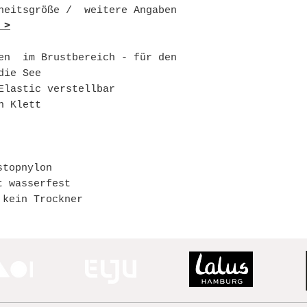
nheitsgröße / weitere Angaben
 >
hen im Brustbereich - für den
die See
Elastic verstellbar
h Klett
stopnylon
t wasserfest
 kein Trockner