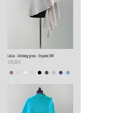
LaLus - Umhang gross - Organic BW
Preis
130,00 €