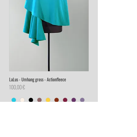
LaLus - Umhang gross - Actionfleece
Preis
100,00 €