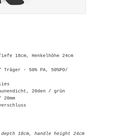
Tiefe 18cm, Henkelhöhe 24cm
f Träger - 50% PA, 50%PO/
lies
aunendicht, 20den / grün
/ 20mm
verschluss
 depth 18cm, handle height 24cm