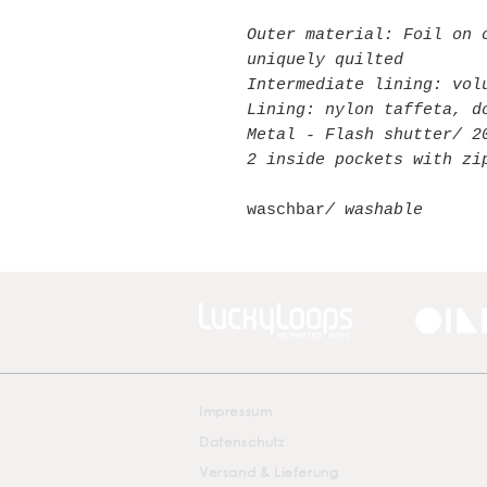
Outer material: Foil on 
uniquely quilted
Intermediate lining: vol
Lining: nylon taffeta, d
Metal - Flash shutter/ 2
2 inside pockets with zi
waschbar
/ washable
Impressum
Datenschutz
Versand & Lieferung