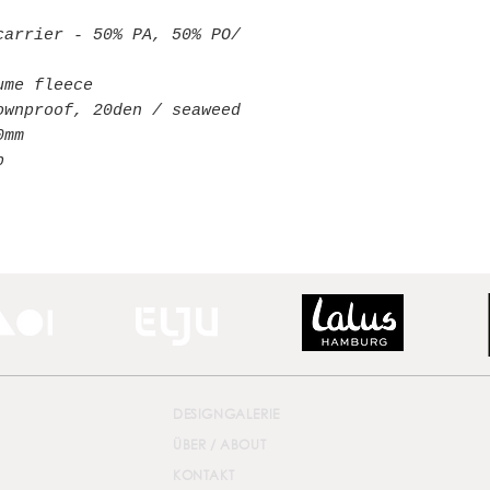
carrier - 50% PA, 50% PO/
ume fleece
ownproof, 20den / seaweed
0mm
p
DESIGNGALERIE
ÜBER / ABOUT
KONTAKT