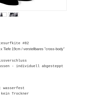
tesurfkite #82
Tiefe 19cm / verstellbares "cross-body"
issverschluss
ussen - individuell abgesteppt
t wasserfest
 kein Trockner