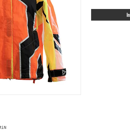
I
MiN