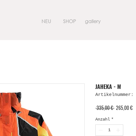
NEU
SHOP
gallery
JAHEKA - M
Artikelnummer:
Standardpre
S
 335,00 € 
265,00 €
Pr
Anzahl
*