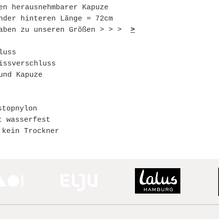
en herausnehmbarer Kapuze
nder hinteren Länge = 72cm
gaben zu unseren Größen > > >
>
luss
issverschluss
und Kapuze
stopnylon
t wasserfest
 kein Trockner