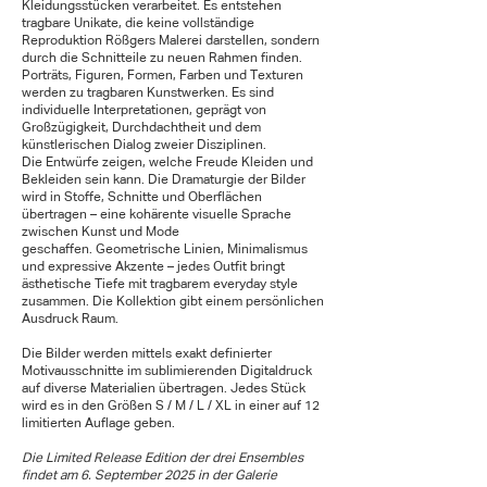
Kleidungsstücken verarbeitet.
Es entstehen
tragbare Unikate, die keine vollständige
Reproduktion Rößgers Malerei darstellen, sondern
durch die Schnitteile zu neuen Rahmen finden.
Porträts, Figuren, Formen, Farben und Texturen
werden zu tragbaren Kunstwerken.
Es sind
individuelle Interpretationen, geprägt von
Großzügigkeit, Durchdachtheit und dem
künstlerischen Dialog zweier Disziplinen.
Die Entwürfe
zeigen, welche Freude Kleiden und
Bekleiden sein kann. Die Dramaturgie der Bilder
wird in Stoffe, Schnitte und Oberflächen
übertragen – eine kohärente visuelle Sprache
zwischen Kunst und Mode
geschaffen.
Geometrische Linien, Minimalismus
und expressive Akzente – jedes Outfit bringt
ästhetische Tiefe mit tragbarem everyday style
zusammen. Die Kollektion gibt einem persönlichen
Ausdruck Raum.
Die Bilder werden mittels exakt definierter
Motivausschnitte im sublimierenden Digitaldruck
auf diverse Materialien übertragen. Jedes Stück
wird es in den Größen S / M / L / XL in einer auf 12
limitierten Auflage geben.
Die Limited Release Edition der drei Ensembles
findet am 6. September 2025 in der Galerie